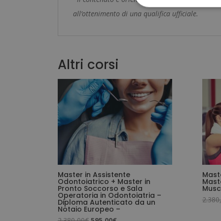
all’ottenimento di una qualifica ufficiale.
Altri corsi
Master in Assistente
Maste
Odontoiatrico + Master in
Maste
Pronto Soccorso e Sala
Musco
Operatoria in Odontoiatria –
2.380
Diploma Autenticato da un
Notaio Europeo –
Il
Il
2.380,00
€
595,00
€