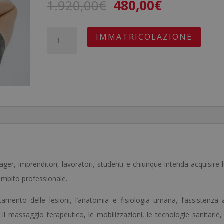
Il
Il
1.920,00
€
480,00
€
prezzo
prezzo
originale
attuale
Master
A
IMMATRICOLAZIONE
era:
è:
in
l
1.920,00€.
480,00€.
Trattamento
t
di
e
Lesioni
r
+
n
Master
a
in
t
Riabilitazione
i
ager, imprenditori, lavoratori, studenti e chiunque intenda acquisire 
Sportiva
v
ambito professionale.
quantità
e
:
tamento delle lesioni, l’anatomia e fisiologia umana, l’assistenza 
 il massaggio terapeutico, le mobilizzazioni, le tecnologie sanitarie, 