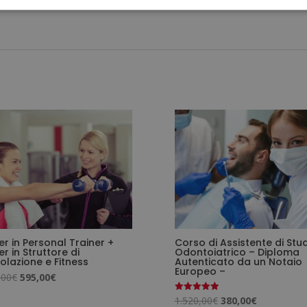
r in Personal Trainer +
Corso di Assistente di Stu
r in Struttore di
Odontoiatrico – Diploma
lazione e Fitness
Autenticato da un Notaio
Europeo –
Il
Il
,00
€
595,00
€
prezzo
prezzo
Il
Il
1.520,00
€
380,00
€
Valutato
5.00