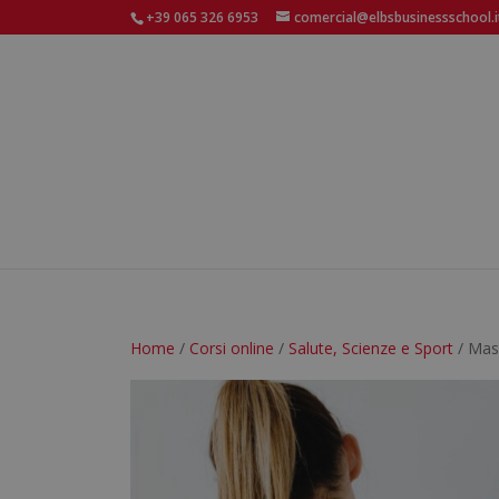
+39 065 326 6953
comercial@elbsbusinessschool.i
Home
/
Corsi online
/
Salute, Scienze e Sport
/ Mast