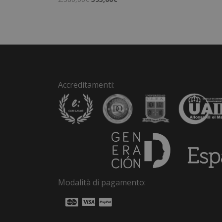
prezzo
prezzo
originale
attuale
era:
è:
2.380,00€.
595,00€.
Accreditamenti:
Modalità di pagamento: