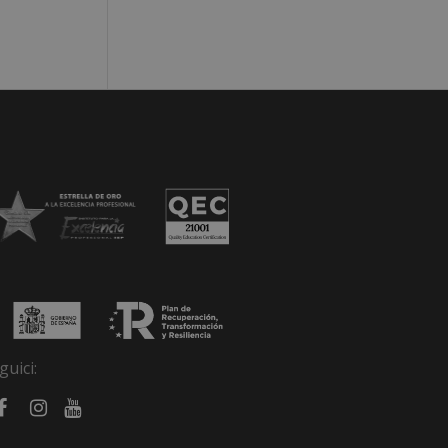
guici: