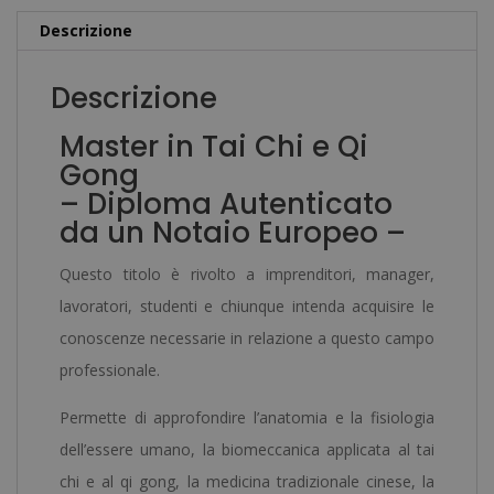
Qi
n
Descrizione
Gong
a
quantità
t
Descrizione
i
Master in Tai Chi e Qi
v
Gong
e
– Diploma Autenticato
:
da un Notaio Europeo –
Questo titolo è rivolto a imprenditori, manager,
lavoratori, studenti e chiunque intenda acquisire le
conoscenze necessarie in relazione a questo campo
professionale.
Permette di approfondire l’anatomia e la fisiologia
dell’essere umano, la biomeccanica applicata al tai
chi e al qi gong, la medicina tradizionale cinese, la