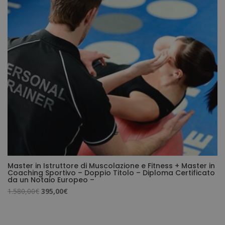
era:
è:
2.380,00€.
595,00€.
Master in Istruttore di Muscolazione e Fitness + Master in
Coaching Sportivo – Doppio Titolo – Diploma Certificato
da un Notaio Europeo –
Il
Il
1.580,00
€
395,00
€
prezzo
prezzo
originale
attuale