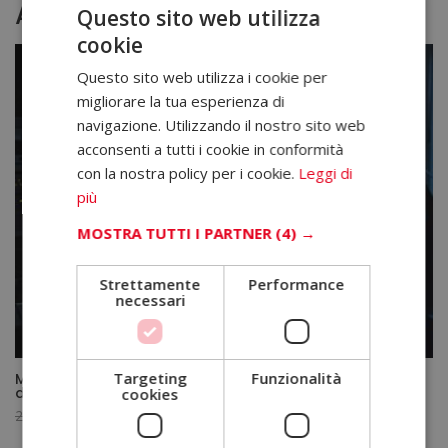
Altri corsi
Questo sito web utilizza
cookie
Questo sito web utilizza i cookie per
migliorare la tua esperienza di
navigazione. Utilizzando il nostro sito web
acconsenti a tutti i cookie in conformità
con la nostra policy per i cookie.
Leggi di
più
MOSTRA TUTTI I PARTNER
(4) →
Strettamente
Performance
necessari
Targeting
Funzionalità
Master Esperto in Sala Operatoria – Diploma Certificato
da un Notaio Europeo –
cookies
Il
Il
2.380,00
€
595,00
€
prezzo
prezzo