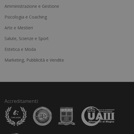
t
Amministrazione e Gestione
e
Psicologia e Coaching
r
Arte e Mestieri
n
a
Salute, Scienze e Sport
t
Estetica e Moda
i
Marketing, Pubblicità e Vendite
v
e
:
Accreditamenti: