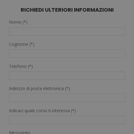
era:
è:
1.580,00€.
395,00€.
RICHIEDI ULTERIORI INFORMAZIONI
Nome (*)
Cognome (*)
Telefono (*)
Indirizzo di posta elettronica (*)
Indicaci quale corso ti interessa (*)
Messaggio