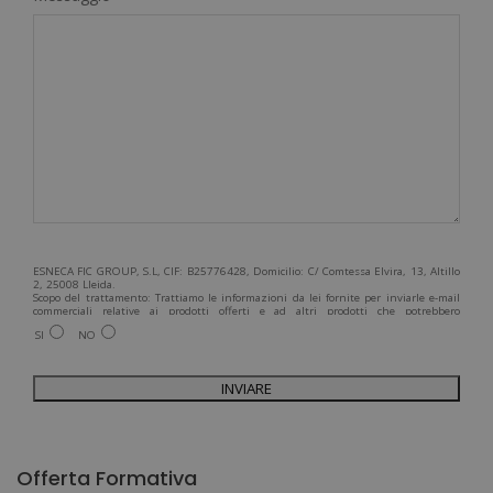
ESNECA FIC GROUP, S.L, CIF: B25776428, Domicilio: C/ Comtessa Elvira, 13, Altillo
2, 25008 Lleida.
Scopo del trattamento: Trattiamo le informazioni da lei fornite per inviarle e-mail
commerciali relative ai prodotti offerti e ad altri prodotti che potrebbero
interessarla. Legittimazione del trattamento: Consenso dell'interessato. Diritti:
SI
NO
Può esercitare i suoi diritti identificandosi sufficientemente e contattandoci
all'indirizzo admin@grupoesneca.com.
Per ulteriori informazioni, consulti la nostra Politica sulla privacy. Desidera
ricevere informazioni commerciali (per telefono e/o via e-mail):
A
l
Offerta Formativa