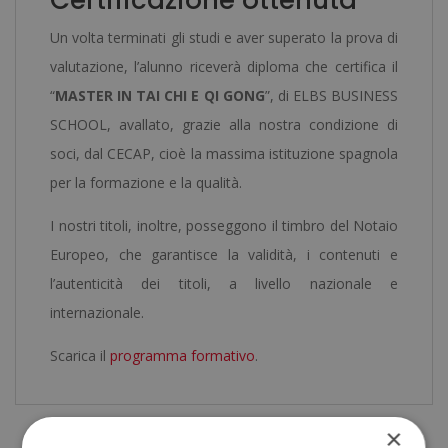
Certificazione ottenuta
Un volta terminati gli studi e aver superato la prova di
valutazione, l’alunno riceverà diploma che certifica il
“
MASTER IN TAI CHI E QI GONG
”, di ELBS BUSINESS
SCHOOL, avallato, grazie alla nostra condizione di
soci, dal CECAP, cioè la massima istituzione spagnola
per la formazione e la qualità.
I nostri titoli, inoltre, posseggono il timbro del Notaio
Europeo, che garantisce la validità, i contenuti e
l’autenticità dei titoli, a livello nazionale e
internazionale.
Scarica il
programma formativo
.
×