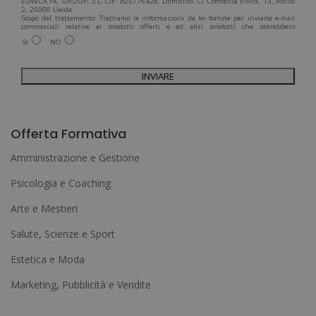
ESNECA FIC GROUP, S.L, CIF: B25776428, Domicilio: C/ Comtessa Elvira, 13, Altillo
2, 25008 Lleida.
Scopo del trattamento: Trattiamo le informazioni da lei fornite per inviarle e-mail
commerciali relative ai prodotti offerti e ad altri prodotti che potrebbero
interessarla. Legittimazione del trattamento: Consenso dell'interessato. Diritti:
SI
NO
Può esercitare i suoi diritti identificandosi sufficientemente e contattandoci
all'indirizzo admin@grupoesneca.com.
Per ulteriori informazioni, consulti la nostra Politica sulla privacy. Desidera
ricevere informazioni commerciali (per telefono e/o via e-mail):
A
l
Offerta Formativa
t
Amministrazione e Gestione
e
Psicologia e Coaching
r
Arte e Mestieri
n
a
Salute, Scienze e Sport
t
Estetica e Moda
i
Marketing, Pubblicità e Vendite
v
e