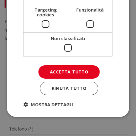
Master in Psicologia Olistica + Master Esperto in Coaching
Targeting
Funzionalità
cookies
Per saperne di più sui dettagli, contattateci via chat o sui social
media. Saremo lieti di consigliarvi e aiutarvi a trovare la
Non classificati
formazione più adatta a voi.
RICHIEDI ULTERIORI INFORMAZIONI
ACCETTA TUTTO
Nome (*)
RIFIUTA TUTTO
MOSTRA DETTAGLI
Cognome (*)
Telefono (*)