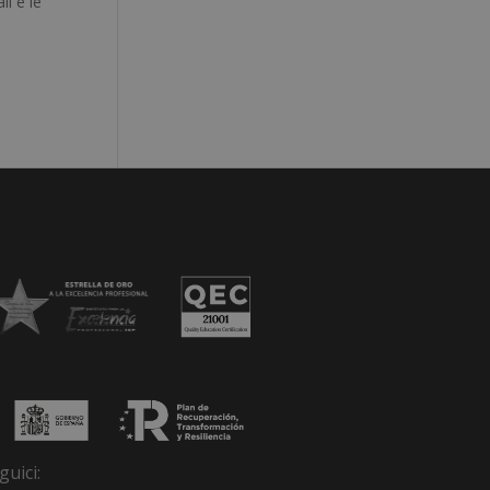
li e le
guici: