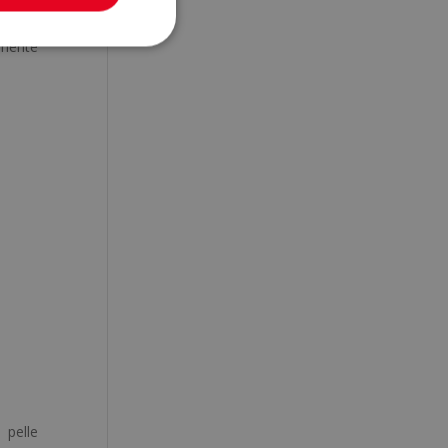
arente
lmente
 pelle