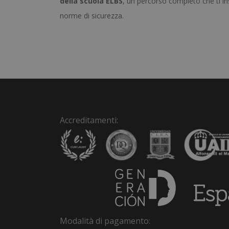
della scuola ELBS
, un percorso completo che ti ins
norme di sicurezza.
Accreditamenti:
Modalità di pagamento: