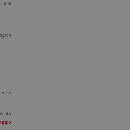
ali di
gliori
perché
i alla
aggio