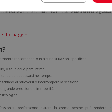
inuti prima della seduta
, coprendo la zona con una pellicola trasp
 pelle risulterà meno sensibile, ma l’effetto tende a diminuire gradua
 del tatuaggio
.
a?
larmente raccomandato in alcune situazioni specifiche:
lo, viso, piedi o parti intime.
ore tende ad abbassarsi nel tempo.
 rischiano di muoversi o interrompere la sessione.
no grande precisione e immobilità.
psicologica.
fessionisti preferiscono evitare la crema perché può rendere la