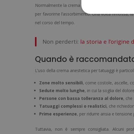
Normalmente la crema va applicata
circa 30-60 m
per favorirne l’assorbimento. Una volta rimossa, la
nel corso del tempo.
Non perderti:
la storia e l’origine
Quando è raccomandat
L’uso della crema anestetica per tatuaggi è partico
Zone molto sensibili
, come costole, ascelle, col
Sedute molto lunghe
, in cui la soglia del dol
Persone con bassa tolleranza al dolore
, che
Tatuaggi complessi o realistici
, che richiedo
Prime esperienze
, per ridurre ansia e tensione 
Tuttavia, non è sempre consigliata. Alcuni pro