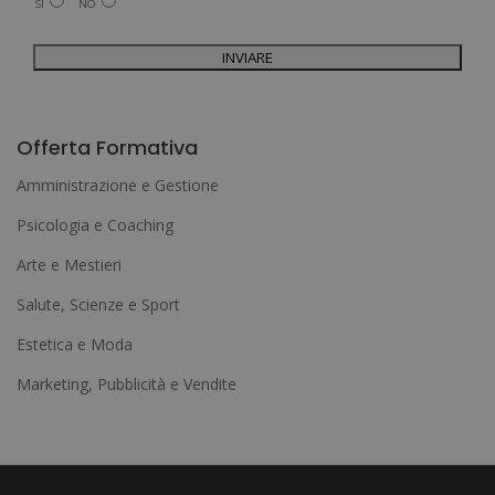
SI
NO
Può esercitare i suoi diritti identificandosi sufficientemente e contattandoci
all'indirizzo admin@grupoesneca.com.
Per ulteriori informazioni, consulti la nostra Politica sulla privacy. Desidera
ricevere informazioni commerciali (per telefono e/o via e-mail):
A
l
Offerta Formativa
t
Amministrazione e Gestione
e
Psicologia e Coaching
r
Arte e Mestieri
n
a
Salute, Scienze e Sport
t
Estetica e Moda
i
Marketing, Pubblicità e Vendite
v
e
: