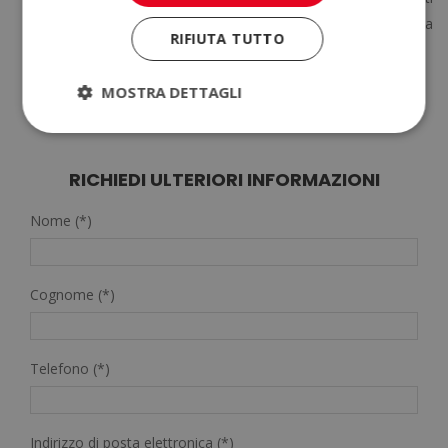
all’invecchiamento cutaneo ed alla comparsa di macchie della
RIFIUTA TUTTO
pelle.
MOSTRA DETTAGLI
RICHIEDI ULTERIORI INFORMAZIONI
Nome (*)
Cognome (*)
Telefono (*)
Indirizzo di posta elettronica (*)