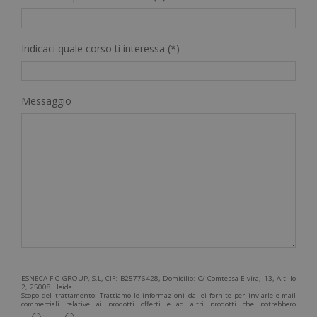
Indicaci quale corso ti interessa (*)
Messaggio
ESNECA FIC GROUP, S.L, CIF: B25776428, Domicilio: C/ Comtessa Elvira, 13, Altillo
2, 25008 Lleida.
Scopo del trattamento: Trattiamo le informazioni da lei fornite per inviarle e-mail
commerciali relative ai prodotti offerti e ad altri prodotti che potrebbero
interessarla. Legittimazione del trattamento: Consenso dell'interessato. Diritti: