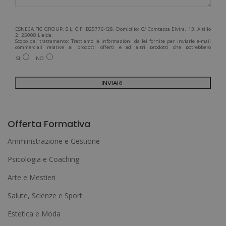
ESNECA FIC GROUP, S.L, CIF: B25776428, Domicilio: C/ Comtessa Elvira, 13, Altillo
2, 25008 Lleida.
Scopo del trattamento: Trattiamo le informazioni da lei fornite per inviarle e-mail
commerciali relative ai prodotti offerti e ad altri prodotti che potrebbero
interessarla. Legittimazione del trattamento: Consenso dell'interessato. Diritti:
SI
NO
Può esercitare i suoi diritti identificandosi sufficientemente e contattandoci
all'indirizzo admin@grupoesneca.com.
Per ulteriori informazioni, consulti la nostra Politica sulla privacy. Desidera
ricevere informazioni commerciali (per telefono e/o via e-mail):
A
l
Offerta Formativa
t
Amministrazione e Gestione
e
Psicologia e Coaching
r
Arte e Mestieri
n
a
Salute, Scienze e Sport
t
Estetica e Moda
i