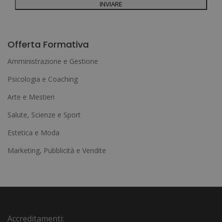
A
l
Offerta Formativa
t
Amministrazione e Gestione
e
Psicologia e Coaching
r
Arte e Mestieri
n
a
Salute, Scienze e Sport
t
Estetica e Moda
i
Marketing, Pubblicità e Vendite
v
e
:
Accreditamenti: