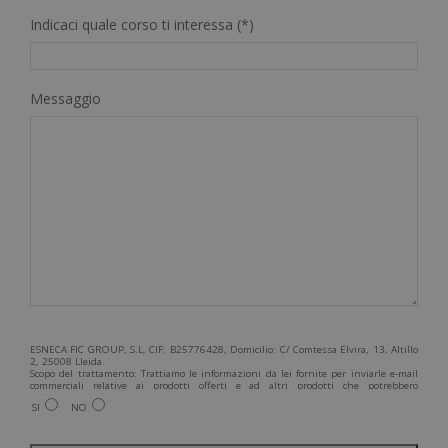
Indicaci quale corso ti interessa (*)
Messaggio
ESNECA FIC GROUP, S.L, CIF: B25776428, Domicilio: C/ Comtessa Elvira, 13, Altillo
2, 25008 Lleida.
Scopo del trattamento: Trattiamo le informazioni da lei fornite per inviarle e-mail
commerciali relative ai prodotti offerti e ad altri prodotti che potrebbero
interessarla. Legittimazione del trattamento: Consenso dell'interessato. Diritti:
SI
NO
Può esercitare i suoi diritti identificandosi sufficientemente e contattandoci
all'indirizzo admin@grupoesneca.com.
Per ulteriori informazioni, consulti la nostra Politica sulla privacy. Desidera
ricevere informazioni commerciali (per telefono e/o via e-mail):