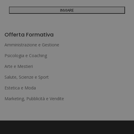
Per ulteriori informazioni, consulti la nostra Politica sulla privacy. Desidera
ricevere informazioni commerciali (per telefono e/o via e-mail):
A
l
Offerta Formativa
t
Amministrazione e Gestione
e
Psicologia e Coaching
r
Arte e Mestieri
n
a
Salute, Scienze e Sport
t
Estetica e Moda
i
Marketing, Pubblicità e Vendite
v
e
: