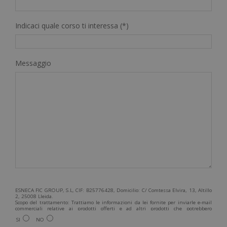
Indicaci quale corso ti interessa (*)
Messaggio
ESNECA FIC GROUP, S.L, CIF: B25776428, Domicilio: C/ Comtessa Elvira, 13, Altillo
2, 25008 Lleida.
Scopo del trattamento: Trattiamo le informazioni da lei fornite per inviarle e-mail
commerciali relative ai prodotti offerti e ad altri prodotti che potrebbero
interessarla. Legittimazione del trattamento: Consenso dell'interessato. Diritti:
SI
NO
Può esercitare i suoi diritti identificandosi sufficientemente e contattandoci
all'indirizzo admin@grupoesneca.com.