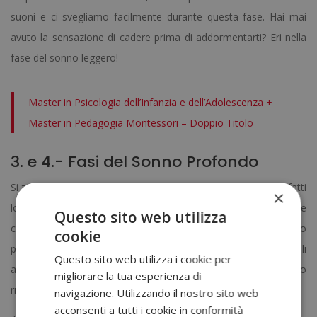
suoni e ci svegliamo facilmente durante questa fase. Hai mai
avuto la sensazione di cadere prima di addormentarti? Eri nella
fase del sonno leggero!
Master in Psicologia dell’Infanzia e dell’Adolescenza +
Master in Pedagogia Montessori – Doppio Titolo
3. e 4.- Fasi del Sonno Profondo
Si tratta di due
fasi del sonno che vanno della mano
. Infatti
×
lo stadio 3 vero e proprio dura solo qualche minuto e
Questo sito web utilizza
corrisponde alla transizione dal sonno leggero a quello
cookie
profondo. Dura circa due o tre minuti durante i quali
Questo sito web utilizza i cookie per
abbracciamo gradualmente il sonno profondo e siamo in pieno
migliorare la tua esperienza di
rilassamento.
navigazione. Utilizzando il nostro sito web
acconsenti a tutti i cookie in conformità