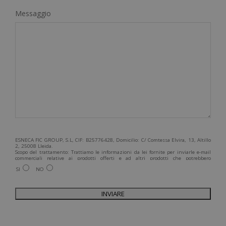
Messaggio
ESNECA FIC GROUP, S.L, CIF: B25776428, Domicilio: C/ Comtessa Elvira, 13, Altillo
2, 25008 Lleida.
Scopo del trattamento: Trattiamo le informazioni da lei fornite per inviarle e-mail
commerciali relative ai prodotti offerti e ad altri prodotti che potrebbero
interessarla. Legittimazione del trattamento: Consenso dell'interessato. Diritti:
SI
NO
Può esercitare i suoi diritti identificandosi sufficientemente e contattandoci
all'indirizzo admin@grupoesneca.com.
Per ulteriori informazioni, consulti la nostra Politica sulla privacy. Desidera
ricevere informazioni commerciali (per telefono e/o via e-mail):
A