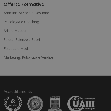
l
Offerta Formativa
t
Amministrazione e Gestione
e
Psicologia e Coaching
r
Arte e Mestieri
n
a
Salute, Scienze e Sport
t
Estetica e Moda
i
Marketing, Pubblicità e Vendite
v
e
:
Accreditamenti: