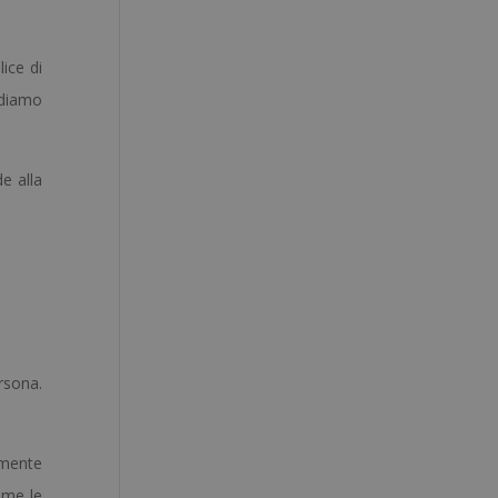
ice di
idiamo
e alla
rsona.
 mente
ome le