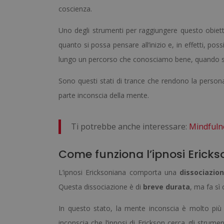
coscienza.
Uno degli strumenti per raggiungere questo obiett
quanto si possa pensare all’inizio e, in effetti, po
lungo un percorso che conosciamo bene, quando si
Sono questi stati di trance che rendono la persona
parte inconscia della mente.
Ti potrebbe anche interessare:
Mindfulne
Come funziona l’ipnosi Erick
L’ipnosi Ericksoniana comporta una
dissociazio
Questa dissociazione è di
breve durata
, ma fa sì
In questo stato, la mente inconscia è molto più 
inconscia che l’ipnosi di Erickson cerca gli strume