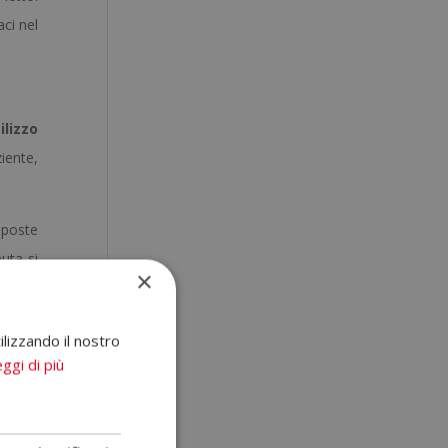
aci nel
tilizzo
iente,
isposte
euta si
×
rare le
ilizzando il nostro
ggi di più