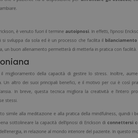
cambiare.
rickson, è venuto fuori il termine
autoipnosi
. In effetti, l’ipnosi Erick
i si sviluppa da sola ed è un processo che facilita il
bilanciamento
ca, un buon allenamento permetterà di metterla in pratica con facilità.
ksoniana
il miglioramento della capacità di gestire lo stress. Inoltre, aume
. Un altro dei suoi principali benefici, e il motivo per cui è così pra
’ansia. In breve, questa tecnica migliora la creatività e l’intero pr
e stessi.
 simile alla meditazione e alla pratica della mindfulness, quindi i be
ena sottolineare la capacità dell’ipnosi di Erickson di
connettersi c
ell’energia, in relazione al mondo interiore del paziente. In questo m