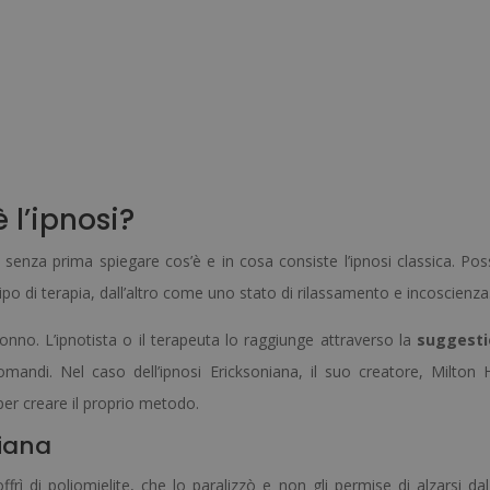
 l’ipnosi?
nza prima spiegare cos’è e in cosa consiste l’ipnosi classica. Po
ipo di terapia, dall’altro come uno stato di rilassamento e incoscienza
onno. L’ipnotista o il terapeuta lo raggiunge attraverso la
suggesti
mandi. Nel caso dell’ipnosi Ericksoniana, il suo creatore, Milton 
per creare il proprio metodo.
niana
ì di poliomielite, che lo paralizzò e non gli permise di alzarsi dal 