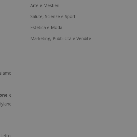
Arte e Mestieri
n
a
Salute, Scienze e Sport
t
Estetica e Moda
i
Marketing, Pubblicità e Vendite
v
e
:
ssiamo
.
one
e
Hyland
letto.