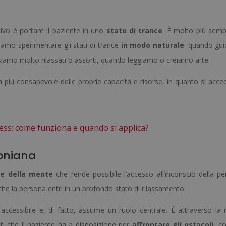
ivo è portare il paziente in uno
stato di trance
. È molto più sempl
ssiamo sperimentare gli stati di trance
in modo naturale
: quando gu
amo molto rilassati o assorti, quando leggiamo o creiamo arte.
 più consapevole delle proprie capacità e risorse, in quanto si acced
ss: come funziona e quando si applica?
soniana
ne della mente
che rende possibile l’accesso all’inconscio della pe
 che la persona entri in un profondo stato di rilassamento.
accessibile e, di fatto, assume un ruolo centrale. È attraverso la
nti che il paziente ha a disposizione per
affrontare gli ostacoli
, c