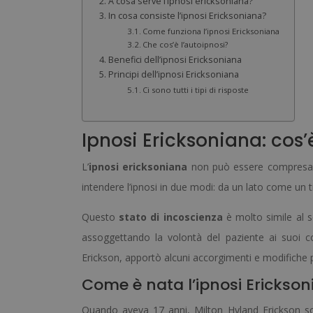
A cosa serve l’ipnosi ericksoniana?
In cosa consiste l’ipnosi Ericksoniana?
Come funziona l’ipnosi Ericksoniana
Che cos’è l’autoipnosi?
Benefici dell’ipnosi Ericksoniana
Principi dell’ipnosi Ericksoniana
Ci sono tutti i tipi di risposte
Ipnosi Ericksoniana: cos’è
L’
ipnosi ericksoniana
non può essere compresa se
intendere l’ipnosi in due modi: da un lato come un t
Questo
stato di incoscienza
è molto simile al s
assoggettando la volontà del paziente ai suoi co
Erickson, apportò alcuni accorgimenti e modifiche 
Come è nata l’ipnosi Erickso
Quando aveva 17 anni, Milton Hyland Erickson soffr