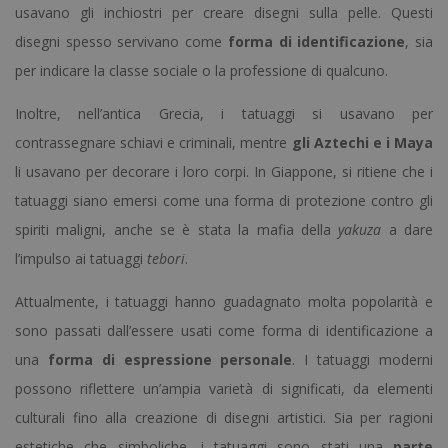
usavano gli inchiostri per creare disegni sulla pelle. Questi
disegni spesso servivano come
forma di identificazione
, sia
per indicare la classe sociale o la professione di qualcuno.
Inoltre, nell’antica Grecia, i tatuaggi si usavano per
contrassegnare schiavi e criminali, mentre
gli Aztechi e i Maya
li usavano per decorare i loro corpi. In Giappone, si ritiene che i
tatuaggi siano emersi come una forma di protezione contro gli
spiriti maligni, anche se è stata la mafia della
yakuza
a dare
l’impulso ai tatuaggi
tebori
.
Attualmente, i tatuaggi hanno guadagnato molta popolarità e
sono passati dall’essere usati come forma di identificazione a
una
forma di espressione personale
. I tatuaggi moderni
possono riflettere un’ampia varietà di significati, da elementi
culturali fino alla creazione di disegni artistici. Sia per ragioni
estetiche che simboliche, i tatuaggi sono stati una
parte