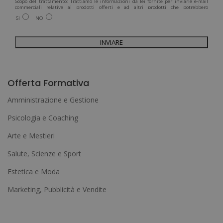
Scopo del trattamento: Trattiamo le informazioni da lei fornite per inviarle e-mail
commerciali relative ai prodotti offerti e ad altri prodotti che potrebbero
interessarla. Legittimazione del trattamento: Consenso dell'interessato. Diritti:
SI
NO
Può esercitare i suoi diritti identificandosi sufficientemente e contattandoci
all'indirizzo admin@grupoesneca.com.
Per ulteriori informazioni, consulti la nostra Politica sulla privacy. Desidera
ricevere informazioni commerciali (per telefono e/o via e-mail):
A
l
Offerta Formativa
t
Amministrazione e Gestione
e
Psicologia e Coaching
r
Arte e Mestieri
n
a
Salute, Scienze e Sport
t
Estetica e Moda
i
Marketing, Pubblicità e Vendite
v
e
: