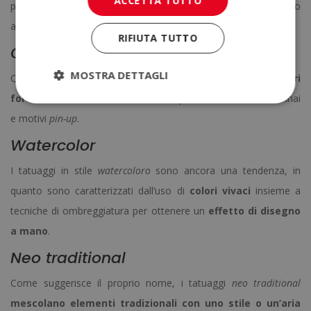
ACCETTA TUTTO
persone che si tatuano la loro parola preferita, una data o
anche le coordinate di un luogo.
RIFIUTA TUTTO
Old School
MOSTRA DETTAGLI
Questi tatuaggi sono caratterizzati da
linee spesse, colori
forti e un’aria consumata
. Sono ispirati ai simboli dei marinai
e motivi
pin-up
.
Watercolor
I tatuaggi in stile
watercoloro
sono ancora una tendenza, in
quanto sono caratterizzati dall’uso di
colori vivaci
insieme a
tecniche di ombreggiatura per ottenere un
effetto di disegno
a mano
.
Neo traditional
Come suggerisce il proprio nome, i tatuaggi
neo traditional
mescolano elementi tradizionali con uno stile o un’aria