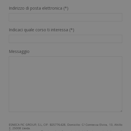
Indirizzo di posta elettronica (*)
Indicaci quale corso ti interessa (*)
Messaggio
ESNECA FIC GROUP, S.L, CIF: B25776428, Domicilio: C/ Comtessa Elvira, 13, Altillo
2, 25008 Lleida.