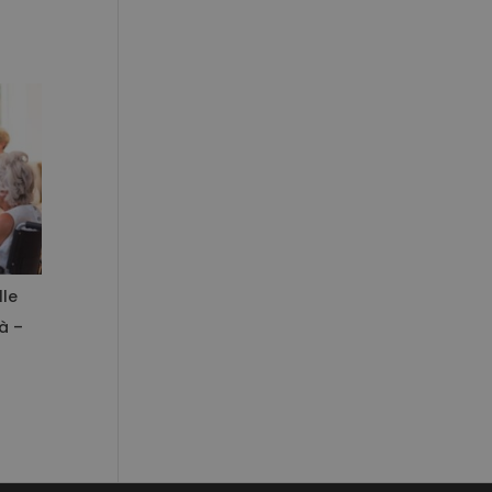
le
à –