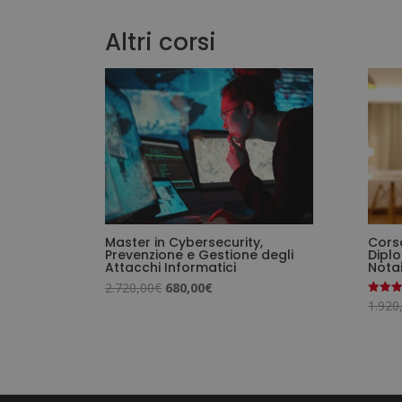
Altri corsi
Master in Cybersecurity,
Cors
Prevenzione e Gestione degli
Diplo
Attacchi Informatici
Nota
Il
Il
2.720,00
€
680,00
€
1.920
Valutat
prezzo
prezzo
5.00
su 5
originale
attuale
era:
è:
2.720,00€.
680,00€.