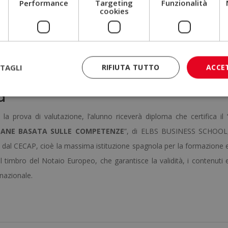
Performance
Targeting
Funzionalità
cookies
ettendo agli studenti di organizzare lo studio in modo flessibile. Con
re completato in un anno, con possibilità di estensione. Gli studenti
e possono interagire con i docenti e partecipare a sessioni di
TAGLI
RIFIUTA TUTTO
ACCE
essi. Inoltre, è assegnato un tutor personale per supporto continuo.
a
la prova di valutazione, l’alunno riceverà diploma che certifica il 
UMANE BASATA SULLE COMPETENZE
”, di ELBS BUSINESS SCHOOL
ci, dal CECAP, cioè la massima istituzione spagnola per la formazione 
o il timbro del Notaio Europeo, che garantisce la validità, i contenuti 
ernazionale.