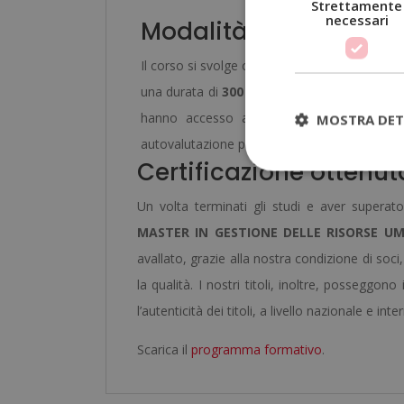
Strettamente
necessari
Modalità di studio
Il corso si svolge completamente online, perm
una durata di
300 ore
, il programma può esse
hanno accesso a un campus virtuale, dov
MOSTRA DET
autovalutazione per monitorare i propri progr
Certificazione ottenut
Un volta terminati gli studi e aver superato 
MASTER IN GESTIONE DELLE RISORSE 
avallato, grazie alla nostra condizione di so
la qualità. I nostri titoli, inoltre, posseggon
l’autenticità dei titoli, a livello nazionale e int
Scarica il
programma formativo
.