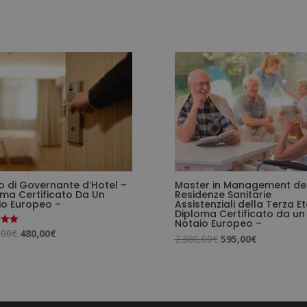
o di Governante d’Hotel –
Master in Management del
ma Certificato Da Un
Residenze Sanitarie
io Europeo –
Assistenziali della Terza Et
Diploma Certificato da un
Notaio Europeo –
Il
Il
,00
€
480,00
€
o
Il
Il
2.380,00
€
595,00
€
prezzo
prezzo
prezzo
prezzo
originale
attuale
originale
attuale
era:
è:
era:
è:
1.920,00€.
480,00€.
2.380,00€.
595,00€.