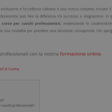
evoluzione e l’eccellenza culinaria è una ricerca costante, trovare il
rofessionista può fare la differenza tra successo e stagnazione. In 
r
corso per cuochi professionisti
, evidenziando le caratteristic
lla sua modalità per prendere una decisione consapevole che sping
rofessionali con la nostra
formazione online
.
ef di Cucina
ti?
r cuochi professionisti?