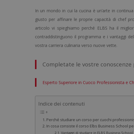
In un mondo in cui la cucina è un’arte in continua 
giusto per affinare le proprie capacità di chef p
articolo vi spieghiamo perché ELBS ha il miglio
contraddistinguono il programma e i vantaggi de
vostra carriera culinaria verso nuove vette.
Completate le vostre conoscenze p
Esperto Superiore in Cuoco Professionista e Ch
Indice dei contenuti
Perché studiare un corso per cuochi professionis
In cosa consiste il corso Elbs Business School pe
Vantaggi di studiare in ELBS Business School