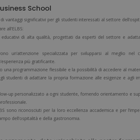
Business School
vantaggi significativi per gli studenti interessati al settore dell’ospit
are all’ELBS:
educativi di alta qualità, progettati da esperti del settore e adattat
evono un’attenzione specializzata per svilupparsi al meglio nel
’esperienza più gratificante.
 una programmazione flessibile e la possibilità di accedere al materi
li studenti di adattare la propria formazione alle esigenze e agli i
follow-up personalizzato a ogni studente, fornendo orientamento e su
professionale.
BS sono riconosciuti per la loro eccellenza accademica e per l’imp
ampo dell’ospitalità e della gastronomia.