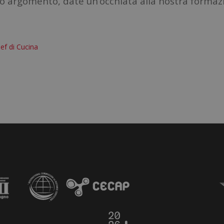
o argomento, date un’occhiata alla nostra formaz
ef di Cucina