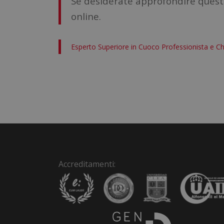
Se desiderate approfondire quest
online.
Esperto Superiore in Cuoco Professionista e Ch
Accreditamenti: