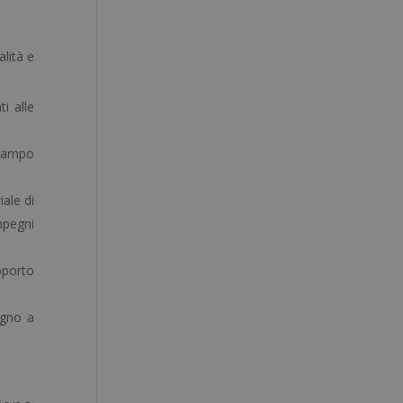
alità e
i alle
 campo
ale di
mpegni
pporto
egno a