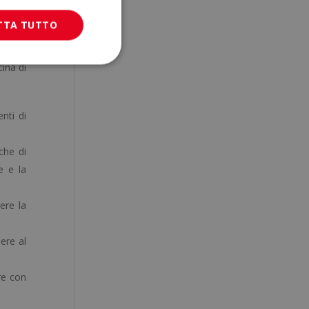
TTA TUTTO
ina di
nti di
che di
e e la
ere la
dere al
re con