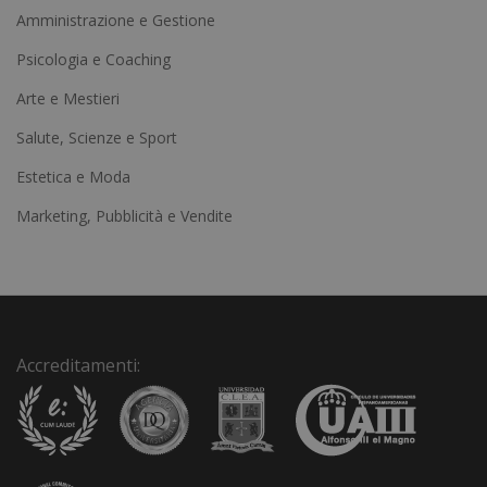
t
Amministrazione e Gestione
e
Psicologia e Coaching
r
Arte e Mestieri
n
a
Salute, Scienze e Sport
t
Estetica e Moda
i
Marketing, Pubblicità e Vendite
v
e
:
Accreditamenti: