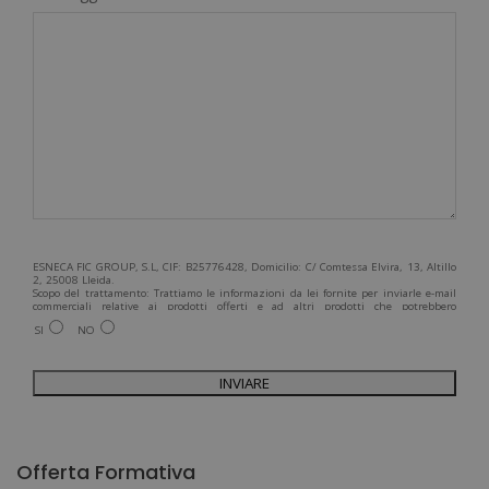
ESNECA FIC GROUP, S.L, CIF: B25776428, Domicilio: C/ Comtessa Elvira, 13, Altillo
2, 25008 Lleida.
Scopo del trattamento: Trattiamo le informazioni da lei fornite per inviarle e-mail
commerciali relative ai prodotti offerti e ad altri prodotti che potrebbero
interessarla. Legittimazione del trattamento: Consenso dell'interessato. Diritti:
SI
NO
Può esercitare i suoi diritti identificandosi sufficientemente e contattandoci
all'indirizzo admin@grupoesneca.com.
Per ulteriori informazioni, consulti la nostra Politica sulla privacy. Desidera
ricevere informazioni commerciali (per telefono e/o via e-mail):
A
l
Offerta Formativa