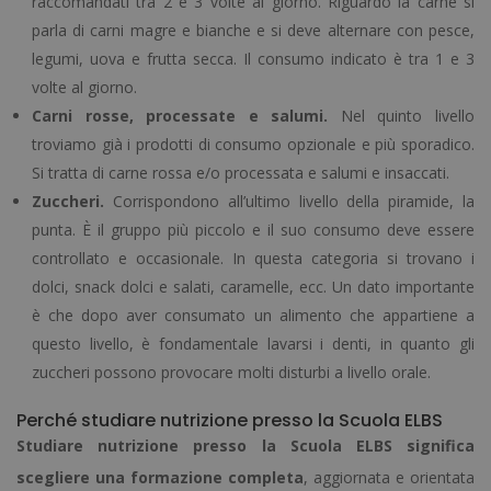
raccomandati tra 2 e 3 volte al giorno. Riguardo la carne si
parla di carni magre e bianche e si deve alternare con pesce,
legumi, uova e frutta secca. Il consumo indicato è tra 1 e 3
volte al giorno.
Carni rosse, processate e salumi.
Nel quinto livello
troviamo già i prodotti di consumo opzionale e più sporadico.
Si tratta di carne rossa e/o processata e salumi e insaccati.
Zuccheri.
Corrispondono all’ultimo livello della piramide, la
punta. È il gruppo più piccolo e il suo consumo deve essere
controllato e occasionale. In questa categoria si trovano i
dolci, snack dolci e salati, caramelle, ecc. Un dato importante
è che dopo aver consumato un alimento che appartiene a
questo livello, è fondamentale lavarsi i denti, in quanto gli
zuccheri possono provocare molti disturbi a livello orale.
Perché studiare nutrizione presso la Scuola ELBS
Studiare nutrizione presso la Scuola ELBS significa
scegliere una formazione completa
, aggiornata e orientata