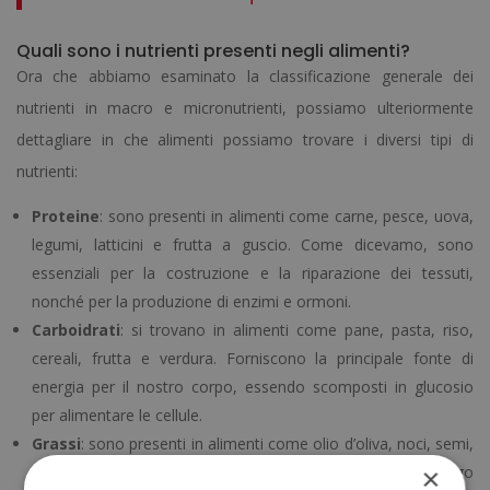
Quali sono i nutrienti presenti negli alimenti?
Ora che abbiamo esaminato la classificazione generale dei
nutrienti in macro e micronutrienti, possiamo ulteriormente
dettagliare in che alimenti possiamo trovare i diversi tipi di
nutrienti:
Proteine
: sono presenti in alimenti come carne, pesce, uova,
legumi, latticini e frutta a guscio. Come dicevamo, sono
essenziali per la costruzione e la riparazione dei tessuti,
nonché per la produzione di enzimi e ormoni.
Carboidrati
: si trovano in alimenti come pane, pasta, riso,
cereali, frutta e verdura. Forniscono la principale fonte di
energia per il nostro corpo, essendo scomposti in glucosio
per alimentare le cellule.
Grassi
: sono presenti in alimenti come olio d’oliva, noci, semi,
burro, carne grassa e latticini. Procurano energia a lungo
×