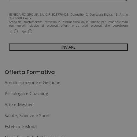
ESNECA FIC GROUP, S.L, CIF: B25776428, Domicilio: C/ Comtessa Elvira, 13, Altillo
2, 25008 Lleida.
Scopo del trattamento: Trattiamo le informazioni da lei fornite per inviarle e-mail
commerciali relative ai prodotti offerti e ad altri prodotti che potrebbero
interessarla. Legittimazione del trattamento: Consenso dell'interessato. Diritti:
SI
NO
Può esercitare i suoi diritti identificandosi sufficientemente e contattandoci
all'indirizzo admin@grupoesneca.com.
Per ulteriori informazioni, consulti la nostra Politica sulla privacy. Desidera
ricevere informazioni commerciali (per telefono e/o via e-mail):
A
l
Offerta Formativa
t
Amministrazione e Gestione
e
Psicologia e Coaching
r
Arte e Mestieri
n
a
Salute, Scienze e Sport
t
Estetica e Moda
i