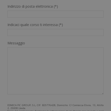
Indirizzo di posta elettronica (*)
Indicaci quale corso ti interessa (*)
Messaggio
ESNECA FIC GROUP, S.L, CIF: B25776428, Domicilio: C/ Comtessa Elvira, 13, Altillo
2, 25008 Lleida.