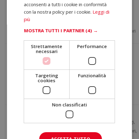
Giudici,
acconsenti a tutti i cookie in conformità
psicologia alle
istituti
con la nostra policy per i cookie.
Leggi di
Psicologia
avvocati,
indagini e ai
peritali,
più
forense
polizia,
procedimenti
consulenze
MOSTRA TUTTI I PARTNER
(4) →
investigatori
giudiziari
legali
Strettamente
Performance
necessari
Analizzare il
Tribunali,
rapporto tra
Giudici,
Psicologia
istituzioni
comportamento
avvocati,
Targeting
Funzionalità
giuridica
legali, centri
cookies
umano e
giuristi
di ricerca
sistema legale
Non classificati
Università,
Comprendere le
centri di
Criminologi,
Psicologia
cause del
ricerca,
investigatori,
criminale
comportamento
ACCETTA TUTTO