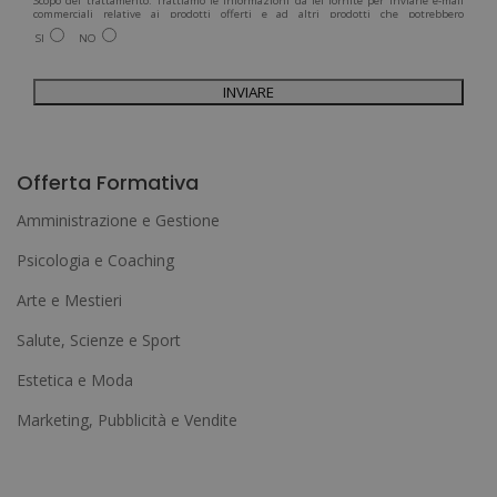
Scopo del trattamento: Trattiamo le informazioni da lei fornite per inviarle e-mail
commerciali relative ai prodotti offerti e ad altri prodotti che potrebbero
interessarla. Legittimazione del trattamento: Consenso dell'interessato. Diritti:
SI
NO
Può esercitare i suoi diritti identificandosi sufficientemente e contattandoci
all'indirizzo admin@grupoesneca.com.
Per ulteriori informazioni, consulti la nostra Politica sulla privacy. Desidera
ricevere informazioni commerciali (per telefono e/o via e-mail):
A
l
Offerta Formativa
t
Amministrazione e Gestione
e
Psicologia e Coaching
r
Arte e Mestieri
n
a
Salute, Scienze e Sport
t
Estetica e Moda
i
Marketing, Pubblicità e Vendite
v
e
: