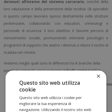
detenuti all’interno del sistema carcerario
, nonché della
loro valutazione e della prevenzione della recidiva. Gli specialisti
in questo campo lavorano spesso direttamente nelle strutture
penitenziarie, collaborando con educatori, criminologi e
personale di sicurezza. Il loro obiettivo è favorire percorsi di
reinserimento sociale, promuovendo interventi psicologici e
programmi di supporto che aiutino i detenuti a ridurre il rischio di
ricaduta nel crimine.
Vediamo meglio quali sono le differenze tra le branche della
psicologia criminale con la seguente
tabella comparativa
:
×
Questo sito web utilizza
Professionis
Branca della
Obiettivo
Contesto
cookie
con cui
psicologia
principale
di lavoro
Questo sito web utilizza i cookie per
collabora
migliorare la tua esperienza di
navigazione. Utilizzando il nostro sito web
Applicare la
Tribunali,