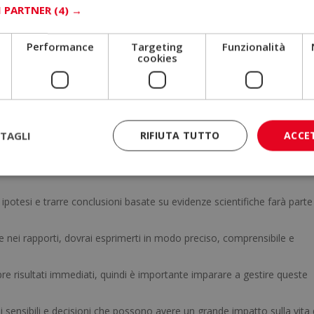
I PARTNER
(4) →
ombinazione di vocazione, abilità personali e impegno etico
. 
cune qualità che faranno la differenza nel tuo lavoro quotidiano.
Performance
Targeting
Funzionalità
cookies
ll’altro è fondamentale. Come psicologo, accompagnerai persone in mo
 ma di comprendere profondamente ciò che l’altra persona esprime (e a
TAGLI
RIFIUTA TUTTO
ACCE
are fonti e non lasciarsi influenzare dai pregiudizi è essenziale per off
 ipotesi e trarre conclusioni basate su evidenze scientifiche farà parte
he nei rapporti, dovrai esprimerti in modo preciso, comprensibile e
re risultati immediati, quindi è importante imparare a gestire queste
i sensibili e decisioni che possono avere un grande impatto sulla vita 