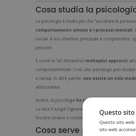
Cosa studia la psicologi
La psicologia è molto più che “ascoltare le person
comportamento umano e i processi mentali
.
sociali. Il suo obiettivo principale è comprendere, s
persone.
E come lo fa? Attraverso
molteplici approcci
: al
comportamentale. Così, uno psicologo può studiare 
o l’ansia. In altre parole,
non esiste un solo modo 
affascinante.
Inoltre, la psicologia
ha molte branche
: clinica, 
La lista è lunga! Ognuna si concentra su un contes
Questo sito
l’essere umano e contribuire al suo benessere.
Questo sito web ut
Cosa serve per diventar
sito web acconsent