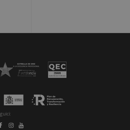
guici: