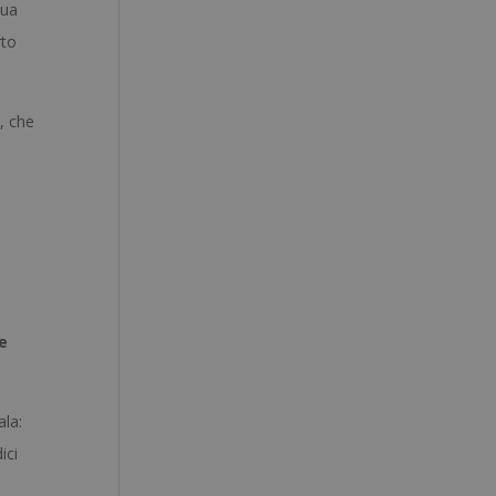
tua
rto
, che
e
ala:
ici