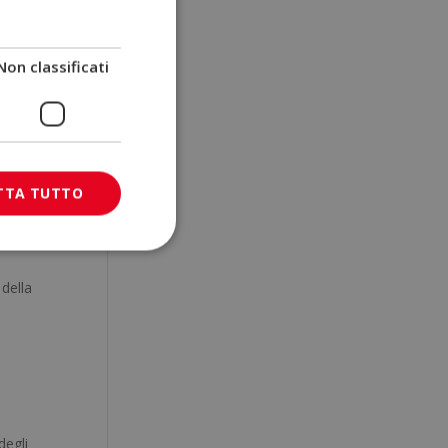
Non
Non classificati
menti
nche
TTA TUTTO
rire
 della
degli