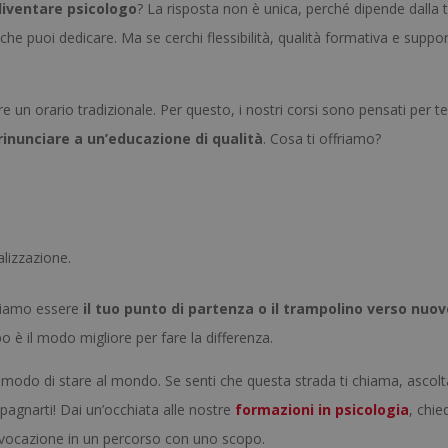
diventare psicologo
? La risposta non è unica, perché dipende dalla 
 che puoi dedicare. Ma se cerchi flessibilità, qualità formativa e suppo
un orario tradizionale. Per questo, i nostri corsi sono pensati per te
rinunciare a un’educazione di qualità
. Cosa ti offriamo?
alizzazione.
ssiamo essere
il tuo punto di partenza o il trampolino verso nuov
 è il modo migliore per fare la differenza.
modo di stare al mondo. Se senti che questa strada ti chiama, ascolt
pagnarti! Dai un’occhiata alle nostre
formazioni in psicologia
, chied
a vocazione in un percorso con uno scopo.