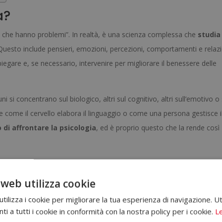
a?
e che hanno problemi”. In realtà, è una scienza complessa che
studia 
 Questo include pensieri, emozioni, percezioni, comportamenti e relazi
piegare e, se necessario, intervenire per migliorare il benessere delle
cuni si concentrano sul biologico, altri sul cognitivo, altri sull’emotivo o 
come il cervello elabora il linguaggio o come una persona gestisce il
di affrontare la psicologia
, ed è proprio questo che la rende così
educativa, organizzativa, forense, sportiva, dello sviluppo, neuropsicol
to diverso, ma tutte condividono lo stesso scopo: conoscere meglio
 web utilizza cookie
ilizza i cookie per migliorare la tua esperienza di navigazione. Ut
e psicologo?
i a tutti i cookie in conformità con la nostra policy per i cookie.
Le