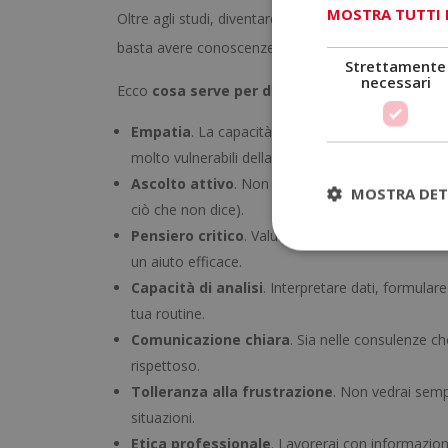
MOSTRA TUTTI 
Oltre agli studi, diventare psicologo
implica una c
basta avere conoscenze teoriche; devi sviluppare al
Strettamente
necessari
Ecco
cosa serve per diventare psicologo
:
Empatia
. La capacità di mettersi nei panni de
molto vulnerabili della loro vita.
Ascolto attivo
. Non si tratta solo di sentire,
MOSTRA DET
ciò che non dice).
Pensiero critico
. Valutare informazioni, confront
un aiuto efficace.
Capacità di analisi
. Interpretare dati, formulare
tua routine.
Comunicazione chiara
. Sia nelle consulenze c
rispettoso.
Tolleranza alla frustrazione
. Non vedrai semp
situazioni.
Etica professionale
. Lavorerai con informazion