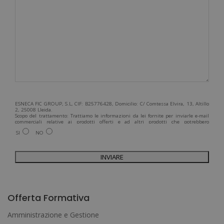
ESNECA FIC GROUP, S.L, CIF: B25776428, Domicilio: C/ Comtessa Elvira, 13, Altillo
2, 25008 Lleida.
Scopo del trattamento: Trattiamo le informazioni da lei fornite per inviarle e-mail
commerciali relative ai prodotti offerti e ad altri prodotti che potrebbero
interessarla. Legittimazione del trattamento: Consenso dell'interessato. Diritti:
SI
NO
Può esercitare i suoi diritti identificandosi sufficientemente e contattandoci
all'indirizzo admin@grupoesneca.com.
Per ulteriori informazioni, consulti la nostra Politica sulla privacy. Desidera
ricevere informazioni commerciali (per telefono e/o via e-mail):
A
l
Offerta Formativa
t
Amministrazione e Gestione
e