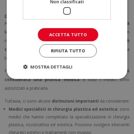
Non classificati
risultati tendono a durare a lungo.
Chi può esercitare la medicina estetica?
A causa dell’evoluzione di questa disciplina, le
responsabilità
legali
dei medici estetici sono aumentate ed è emerso un
ACCETTA TUTTO
rigoroso quadro giuridico. Questo perché la
malasanità può
causare gravi problemi di salute
a chi si sottopone a
RIFIUTA TUTTO
trattamenti estetici.
MOSTRA DETTAGLI
Per questo motivo, in Italia, la
medicina estetica è
considerata una pratica medica
e solo i medici sono
autorizzati a praticarla.
Tuttavia, ci sono alcune
distinzioni importanti
da considerare:
Medici specialisti in chirurgia plastica ed estetica:
sono
medici che hanno completato la specializzazione in chirurgia
plastica, ricostruttiva ed estetica. Possono svolgere interventi
chirurgici estetici e trattamenti non invasivi.