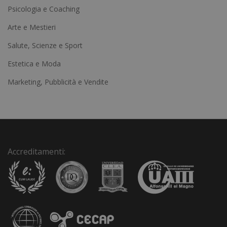
Psicologia e Coaching
r
Arte e Mestieri
n
a
Salute, Scienze e Sport
t
Estetica e Moda
i
Marketing, Pubblicità e Vendite
v
e
:
Accreditamenti: